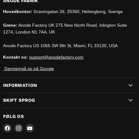
ANODE FABRIK
Hovedkontor:
Gravörgatan 26, 25360, Helsingborg, Sverige
Grene:
Anode Factory UK 275 New North Road, Islington Suite
1274, London N1 7AA, UK
Anode Factory US 1065 SW 8th St, Miami, FL 33130, USA
Kontakt os:
support@anodefactory.com
Gennemgå os på Google
INFORMATION
SKIFT SPROG
FØLG OS
Find
Find
Find
os
os
os