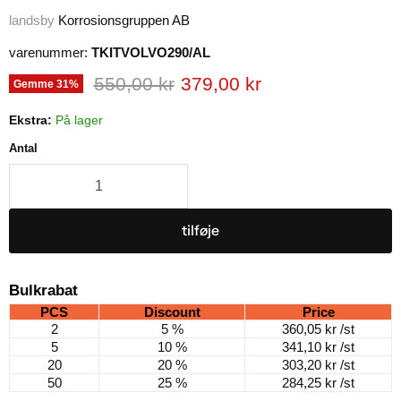
landsby
Korrosionsgruppen AB
varenummer:
TKITVOLVO290/AL
Original pris
Nuværende pris
550,00 kr
379,00 kr
Gemme
31
%
Ekstra:
På lager
Antal
tilføje
Bulkrabat
PCS
Discount
Price
2
5 %
360,05 kr
/st
5
10 %
341,10 kr
/st
20
20 %
303,20 kr
/st
50
25 %
284,25 kr
/st