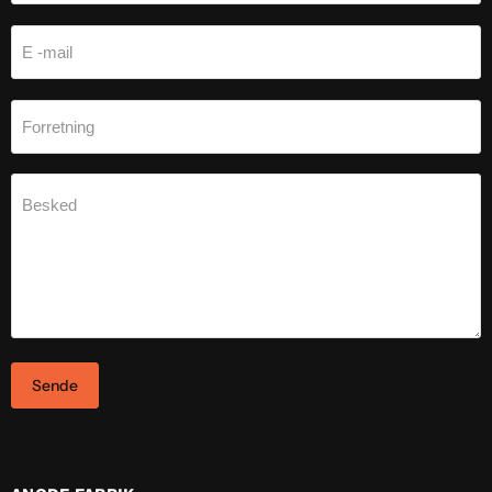
E -mail
Forretning
Besked
Sende